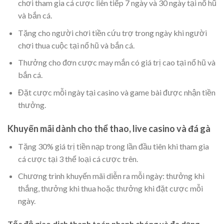
chơi tham gia cá cược liên tiếp 7 ngày và 30 ngày tại nổ hũ
và bắn cá.
Tặng cho người chơi tiền cứu trợ trong ngày khi người
chơi thua cuộc tại nổ hũ và bắn cá.
Thưởng cho đơn cược may mắn có giá trị cao tại nổ hũ và
bắn cá.
Đặt cược mỗi ngày tại casino và game bài được nhận tiền
thưởng.
Khuyến mãi dành cho thể thao, live casino và đá gà
Tặng 30% giá trị tiền nạp trong lần đầu tiên khi tham gia
cá cược tại 3 thể loại cá cược trên.
Chương trình khuyến mãi diễn ra mỗi ngày: thưởng khi
thắng, thưởng khi thua hoặc thưởng khi đặt cược mỗi
ngày.
Tốc độ giao dịch thanh toán nhanh chóng và đa dạng