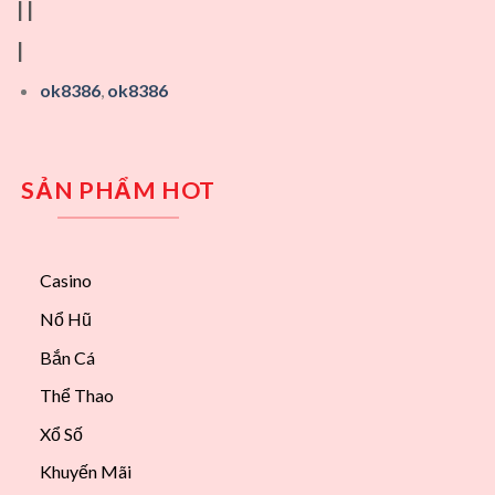
| |
|
ok8386
,
ok8386
SẢN PHẨM HOT
Casino
Nổ Hũ
Bắn Cá
Thể Thao
Xổ Số
Khuyến Mãi