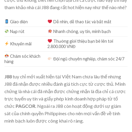
tham khảo nhà cái J88 đang rất hot hiện nay như thế nào nhé?
Giao diện
Dễ nhìn, dễ thao tác và bắt mắt
Nạp rút
Nhanh chóng, uy tín, minh bạch
Thưởng giới thiệu bạn bè lên tới
Khuyến mãi
2.800.000 VNĐ
Chăm sóc khách
Đội ngũ chuyên nghiệp, chăm sóc 24/7
hàng
J88
tuy chỉ mới xuất hiện tại Việt Nam chưa lâu thế nhưng
J88 đã nhận được nhiều đánh giá tích cực từ cược thủ. Minh
chứng là nhà cái đã nhận được chứng nhận là địa chỉ cá cược
trực tuyến uy tín và giấy phép kinh doanh hợp pháp từ tổ
chức
PAGCOR
. Ngoài ra J88 còn hoạt động dưới sự giám
sát của chính quyền Philippines cho nên mọi vấn đề về tính
minh bạch luôn được công khai rõ ràng.