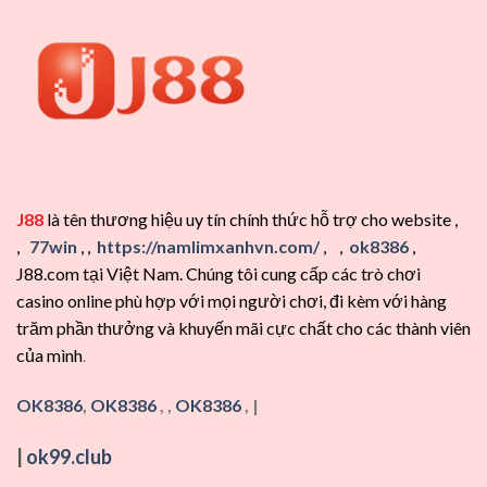
J88
là tên thương hiệu uy tín chính thức hỗ trợ cho website ,
,
77win
, ,
https://namlimxanhvn.com/
, ,
ok8386
,
J88.com tại Việt Nam. Chúng tôi cung cấp các trò chơi
casino online phù hợp với mọi người chơi, đi kèm với hàng
trăm phần thưởng và khuyến mãi cực chất cho các thành viên
của mình
.
OK8386
,
OK8386
, ,
OK8386
, |
|
ok99.club