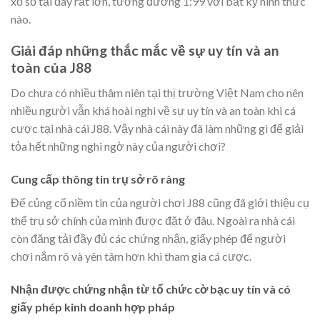
xổ số tại đây rất lớn, tương đương 1:99 với bất kỳ hình thức
nào.
Giải đáp những thắc mắc về sự uy tín và an
toàn của J88
Do chưa có nhiều thâm niên tại thị trường Việt Nam cho nên
nhiều người vẫn khá hoài nghi về sự uy tín và an toàn khi cá
cược tại nhà cái J88. Vậy nhà cái này đã làm những gì để giải
tỏa hết những nghi ngờ này của người chơi?
Cung cấp thông tin trụ sở rõ ràng
Để củng cố niềm tin của người chơi J88 cũng đã giới thiệu cụ
thể trụ sở chính của mình được đặt ở đâu. Ngoài ra nhà cái
còn đăng tải đầy đủ các chứng nhận, giấy phép để người
chơi nắm rõ và yên tâm hơn khi tham gia cá cược.
Nhận được chứng nhận từ tổ chức cờ bạc uy tín và có
giấy phép kinh doanh hợp pháp