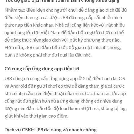
Nhằm tạo điều kiện cho người chơi dễ dàng giao dịch để đủ
điều kiện tham gia cá cược J88 đã cung cấp rất nhiều hình
thức nạp tiền khác nhau. Nhà cái cũng liên kết với rất nhiều
ngân hàng lớn tại Việt Nam để đảm bảo người chơi có thể
dễ dàng thực hiện giao dịch với bất kỳ phương thức nào.
Hơn nữa, J88 còn đảm bảo tốc độ giao dịch nhanh chóng,
bạn sẽ không phải chờ đợi quá lâu đâu nhé.
Có cung cấp ứng dụng app tiện lợi
J88 cũng có cung cấp ứng dụng app ở 2 hệ điều hành là IOS
và Android để người chơi có thể dễ dàng tham gia cá cược
khi có nhu cầu trên điện thoại của mình. Các thao tác tải app
cũng rất đơn giản hơn nữa ứng dụng không có nhiều dung
lượng nên đảm bảo tốc độ load luôn mượt mà, không bị lag,
giật khi vào thời gian cao điểm.
Dịch vụ CSKH J88 đa dạng và nhanh chóng