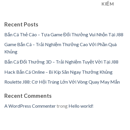
KIẾM
Recent Posts
Bắn Cá Thẻ Cào – Tựa Game Đổi Thưởng Vui Nhộn Tại J88
Game Bắn Cá – Trải Nghiệm Thưởng Cao Với Phần Quà
Khủng
Bắn Cá Đổi Thưởng 3D – Trải Nghiệm Tuyệt Vời Tại J88
Hack Bắn Cá Online – Bí Kíp Săn Ngay Thưởng Khủng
Roulette J88: Cơ Hội Trúng Lớn Với Vòng Quay May Mắn
Recent Comments
A WordPress Commenter
trong
Hello world!