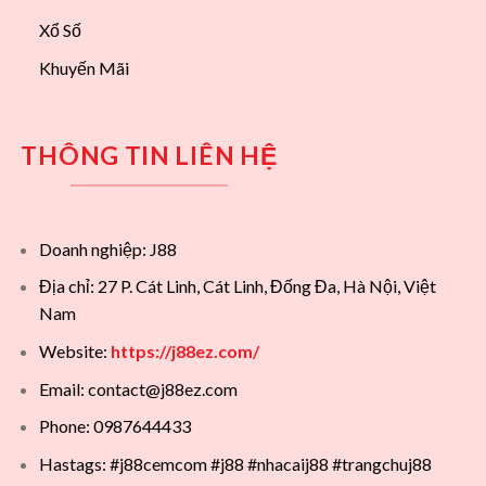
Xổ Số
Khuyến Mãi
THÔNG TIN LIÊN HỆ
Doanh nghiệp: J88
Địa chỉ: 27 P. Cát Linh, Cát Linh, Đống Đa, Hà Nội, Việt
Nam
Website:
https://j88ez.com/
Email:
contact@j88ez.com
Phone: 0987644433
Hastags: #j88cemcom #j88 #nhacaij88 #trangchuj88