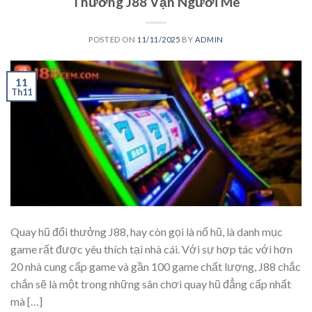
Thưởng J88 Vạn Người Mê
POSTED ON
11/11/2025
BY
ADMIN
11
Th11
Quay hũ đổi thưởng J88, hay còn gọi là nổ hũ, là danh mục
game rất được yêu thích tại nhà cái. Với sự hợp tác với hơn
20 nhà cung cấp game và gần 100 game chất lượng, J88 chắc
chắn sẽ là một trong những sân chơi quay hũ đẳng cấp nhất
mà […]