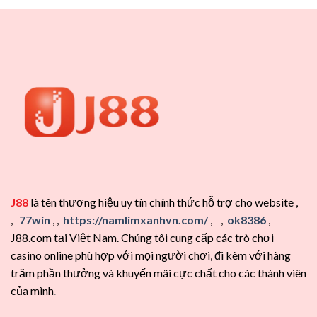
J88
là tên thương hiệu uy tín chính thức hỗ trợ cho website ,
,
77win
, ,
https://namlimxanhvn.com/
, ,
ok8386
,
J88.com tại Việt Nam. Chúng tôi cung cấp các trò chơi
casino online phù hợp với mọi người chơi, đi kèm với hàng
trăm phần thưởng và khuyến mãi cực chất cho các thành viên
của mình
.