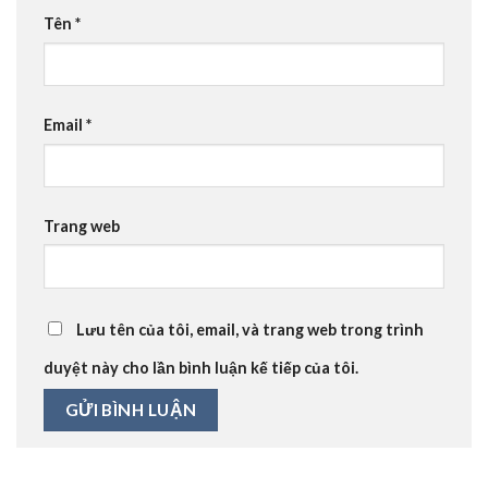
Tên
*
Email
*
Trang web
Lưu tên của tôi, email, và trang web trong trình
duyệt này cho lần bình luận kế tiếp của tôi.