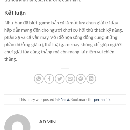
Kết luận
Như bạn đã biết, game bắn cá là một lựa chọn giải trí đầy
hấp dẫn mang đến cho người chơi cơ hội thử thách kỹ năng,
phản xạ và cả vận may. Với đồ họa sống động cùng những
phần thưởng giá trị, thể loại game này không chỉ giúp người
chơi giải tỏa căng thẳng mà còn mang lại niềm vui chiến
thắng.
This entry was posted in
Bắn cá
. Bookmark the
permalink
.
ADMIN