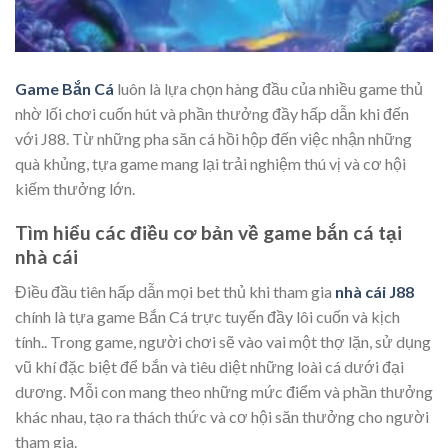
Game Bắn Cá
luôn là lựa chọn hàng đầu của nhiều game thủ
nhờ lối chơi cuốn hút và phần thưởng đầy hấp dẫn khi đến
với J88. Từ những pha săn cá hồi hộp đến việc nhận những
quà khủng, tựa game mang lại trải nghiệm thú vị và cơ hội
kiếm thưởng lớn.
Tìm hiểu các điều cơ bản về game bắn cá tại
nhà cái
Điều đầu tiên hấp dẫn mọi bet thủ khi tham gia
nhà cái J88
chính là tựa game Bắn Cá trực tuyến đầy lôi cuốn và kịch
tính.
. Trong game, người chơi sẽ vào vai một thợ lặn, sử dụng
vũ khí đặc biệt để bắn và tiêu diệt những loài cá dưới đại
dương. Mỗi con mang theo những mức điểm và phần thưởng
khác nhau, tạo ra thách thức và cơ hội săn thưởng cho người
tham gia.