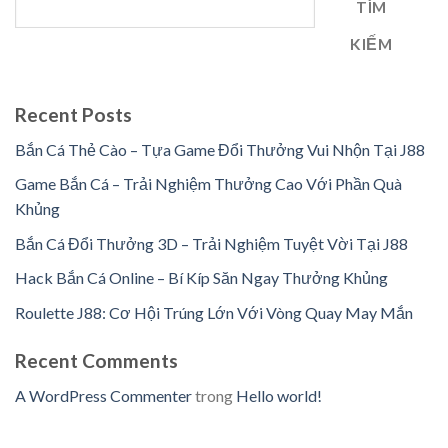
TÌM
KIẾM
Recent Posts
Bắn Cá Thẻ Cào – Tựa Game Đổi Thưởng Vui Nhộn Tại J88
Game Bắn Cá – Trải Nghiệm Thưởng Cao Với Phần Quà
Khủng
Bắn Cá Đổi Thưởng 3D – Trải Nghiệm Tuyệt Vời Tại J88
Hack Bắn Cá Online – Bí Kíp Săn Ngay Thưởng Khủng
Roulette J88: Cơ Hội Trúng Lớn Với Vòng Quay May Mắn
Recent Comments
A WordPress Commenter
trong
Hello world!