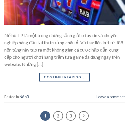
Nổ hũ TP là một trong những sảnh giải trí uy tín và chuyên
nghiệp hàng đầu tại thị trường châu Á. Với sự liên kết từ J88,
nền tảng này tạo ra một không gian cá cược hấp dẫn, cung
cấp cho người chơi hàng trăm tựa game đa dạng ngay trên
website. Những […]
CONTINUE READING
→
Posted in
Nổ hũ
Leave a comment
1
2
3