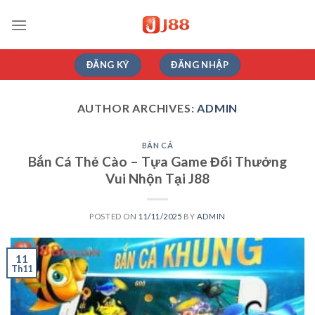
Skip
to
content
ĐĂNG KÝ
ĐĂNG NHẬP
AUTHOR ARCHIVES:
ADMIN
BẮN CÁ
Bắn Cá Thẻ Cào – Tựa Game Đổi Thưởng
Vui Nhộn Tại J88
POSTED ON
11/11/2025
BY
ADMIN
11
Th11