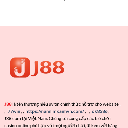
J88
là tên thương hiệu uy tín chính thức hỗ trợ cho website ,
,
77win
, ,
https://namlimxanhvn.com/
, ,
ok8386
,
J88.com tại Việt Nam. Chúng tôi cung cấp các trò chơi
casino online phù hợp với mọi người chơi, đi kèm với hàng