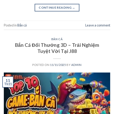
CONTINUE READING
→
Posted in
Bắn cá
Leave a comment
BẮN CÁ
Bắn Cá Đổi Thưởng 3D – Trải Nghiệm
Tuyệt Vời Tại J88
POSTED ON
11/11/2025
BY
ADMIN
11
Th11