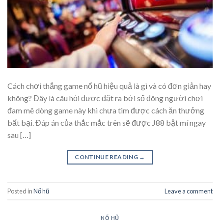
Cách chơi thắng game nổ hũ hiệu quả là gì và có đơn giản hay
không? Đây là câu hỏi được đặt ra bởi số đông người chơi
đam mê dòng game này khi chưa tìm được cách ăn thưởng
bất bại. Đáp án của thắc mắc trên sẽ được J88 bật mí ngay
sau […]
CONTINUE READING
→
Posted in
Nổ hũ
Leave a comment
NỔ HŨ