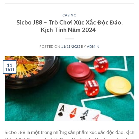
CASINO
Sicbo J88 – Trò Chơi Xúc Xắc Độc Đáo,
Kịch Tính Năm 2024
POSTED ON
11/11/2025
BY
ADMIN
11
Th11
Sicbo J88 là một trong những sản phẩm xúc xắc độc đáo, kịch