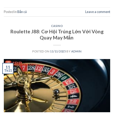
Posted in
Bắn cá
Leave a comment
CASINO
Roulette J88: Cơ Hội Trúng Lớn Với Vòng
Quay May Mắn
POSTED ON
11/11/2025
BY
ADMIN
11
Th11