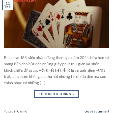
11
Th11
Baccarat J88, siêu phẩm đáng tham gia năm 2024, hứa hẹn sẽ
mang đến cho hội viên những giây phút thư giãn và phấn
khích chưa từng có. Với thiết kế hiện đại và tính năng vượt
trội, sản phẩm không chỉ thu hút những tín đồ đỏ đen mà còn
chinh phục cả những […]
CONTINUE READING
→
Posted in
Casino
Leave a comment