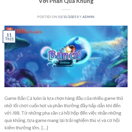
Với Phần Quà Khủng
POSTED ON
11/11/2025
BY
ADMIN
11
Th11
Game Bắn Cá luôn là lựa chọn hàng đầu của nhiều game thủ
nhờ lối chơi cuốn hút và phần thưởng đầy hấp dẫn khi đến
với J88. Từ những pha săn cá hồi hộp đến việc nhận những
quà khủng, tựa game mang lại trải nghiệm thú vị và cơ hội
kiếm thưởng lớn. […]