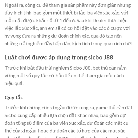
Ngoài ra, công cụ để tham gia sản phẩm này đơn giản nhưng
đầy kịch tính, bao gồm một thiết bị lắc, ba viên xúc xắc, với
mỗi mặt được khắc số từ 1 đến 6. Sau khi Dealer thực hiện
việc lắc xúc xắc, anh em sẽ có cơ hội đặt vào các ô cược với
hy vọng đưa ra những dự đoán chính xác, qua đó tạo nên
những trải nghiệm đầy hấp dẫn, kịch tính trong quá trình chơi.
Luật chơi được áp dụng trong sicbo J88
Trước khi bắt đầu trải nghiệm Sicbo J88, bet thủ cần nắm
vững một số quy tắc cơ bản để có thể tham gia một cách
hiệu quả.
Quy tắc
Trước khi những cục xí ngầu được tung ra, game thủ cần đặt.
Sicbo cung cấp nhiều lựa chọn đặt khác nhau, bao gồm dự
đoán tổng số điểm của ba viên xúc xắc, dự đoán các mặt cụ
thể của xí ngầu, hoặc dự đoán các tổ hợp của các mặt xúc