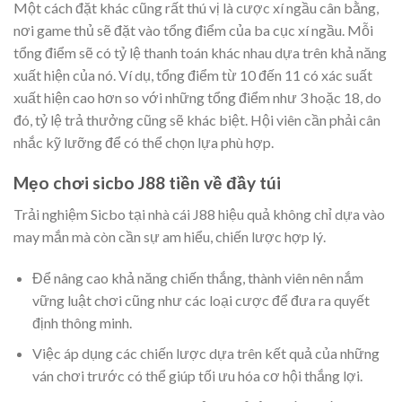
Một cách đặt khác cũng rất thú vị là cược xí ngầu cân bằng,
nơi game thủ sẽ đặt vào tổng điểm của ba cục xí ngầu. Mỗi
tổng điểm sẽ có tỷ lệ thanh toán khác nhau dựa trên khả năng
xuất hiện của nó. Ví dụ, tổng điểm từ 10 đến 11 có xác suất
xuất hiện cao hơn so với những tổng điểm như 3 hoặc 18, do
đó, tỷ lệ trả thưởng cũng sẽ khác biệt. Hội viên cần phải cân
nhắc kỹ lưỡng để có thể chọn lựa phù hợp.
Mẹo chơi sicbo J88 tiền về đầy túi
Trải nghiệm Sicbo tại nhà cái J88 hiệu quả không chỉ dựa vào
may mắn mà còn cần sự am hiểu, chiến lược hợp lý.
Để nâng cao khả năng chiến thắng, thành viên nên nắm
vững luật chơi cũng như các loại cược để đưa ra quyết
định thông minh.
Việc áp dụng các chiến lược dựa trên kết quả của những
ván chơi trước có thể giúp tối ưu hóa cơ hội thắng lợi.