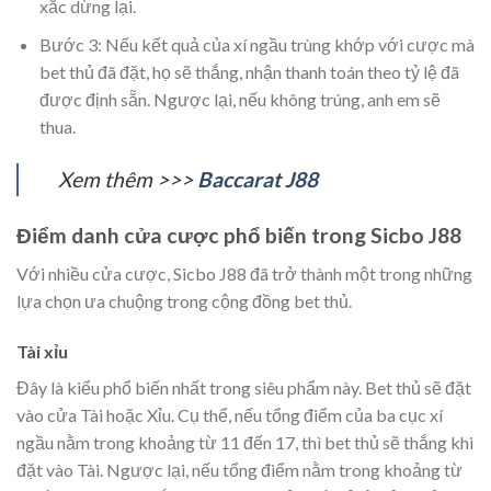
xắc dừng lại.
Bước 3: Nếu kết quả của xí ngầu trùng khớp với cược mà
bet thủ đã đặt, họ sẽ thắng, nhận thanh toán theo tỷ lệ đã
được định sẵn. Ngược lại, nếu không trúng, anh em sẽ
thua.
Xem thêm >>>
Baccarat J88
Điểm danh cửa cược phổ biến trong Sicbo J88
Với nhiều cửa cược, Sicbo J88 đã trở thành một trong những
lựa chọn ưa chuộng trong cộng đồng bet thủ.
Tài xỉu
Đây là kiểu phổ biến nhất trong siêu phẩm này. Bet thủ sẽ đặt
vào cửa Tài hoặc Xỉu. Cụ thể, nếu tổng điểm của ba cục xí
ngầu nằm trong khoảng từ 11 đến 17, thì bet thủ sẽ thắng khi
đặt vào Tài. Ngược lại, nếu tổng điểm nằm trong khoảng từ