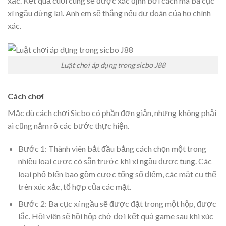
xắc. Kết quả cuối cùng sẽ được xác định bởi cách mà ba cục
xí ngầu dừng lại. Anh em sẽ thắng nếu dự đoán của họ chính
xác.
Luật chơi áp dụng trong sicbo J88
Cách chơi
Mặc dù cách chơi Sicbo có phần đơn giản, nhưng không phải
ai cũng nắm rõ các bước thực hiện.
Bước 1: Thành viên bắt đầu bằng cách chọn một trong
nhiều loại cược có sẵn trước khi xí ngầu được tung. Các
loại phổ biến bao gồm cược tổng số điểm, các mặt cụ thể
trên xúc xắc, tổ hợp của các mặt.
Bước 2: Ba cục xí ngầu sẽ được đặt trong một hộp, được
lắc. Hội viên sẽ hồi hộp chờ đợi kết quả game sau khi xúc