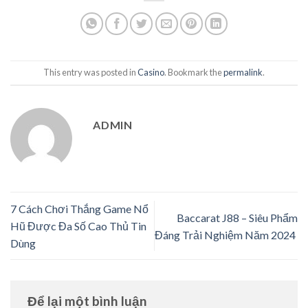
This entry was posted in
Casino
. Bookmark the
permalink
.
ADMIN
7 Cách Chơi Thắng Game Nổ
Baccarat J88 – Siêu Phẩm
Hũ Được Đa Số Cao Thủ Tin
Đáng Trải Nghiệm Năm 2024
Dùng
Để lại một bình luận