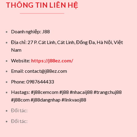
THÔNG TIN LIÊN HỆ
Doanh nghiệp: J88
Địa chỉ: 27 P. Cát Linh, Cát Linh, Đống Đa, Hà Nội, Việt
Nam
Website:
https://j88ez.com/
Email:
contact@j88ez.com
Phone: 0987644433
Hastags: #j88cemcom #j88 #nhacaij88 #trangchuj88
#j88com #j88dangnhap #linkvaoj88
Đối tác:
Đối tác: