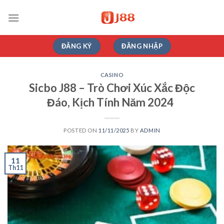
Skip
to
content
ĐĂNG KÝ
ĐĂNG NHẬP
CASINO
Sicbo J88 – Trò Chơi Xúc Xắc Độc
Đáo, Kịch Tính Năm 2024
POSTED ON
11/11/2025
BY
ADMIN
11
Th11