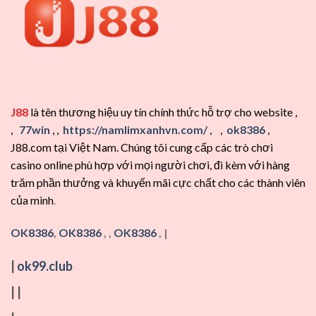
J88
là tên thương hiệu uy tín chính thức hỗ trợ cho website ,
,
77win
, ,
https://namlimxanhvn.com/
, ,
ok8386
,
J88.com tại Việt Nam. Chúng tôi cung cấp các trò chơi
casino online phù hợp với mọi người chơi, đi kèm với hàng
trăm phần thưởng và khuyến mãi cực chất cho các thành viên
của mình
.
OK8386
,
OK8386
, ,
OK8386
, |
|
ok99.club
| |