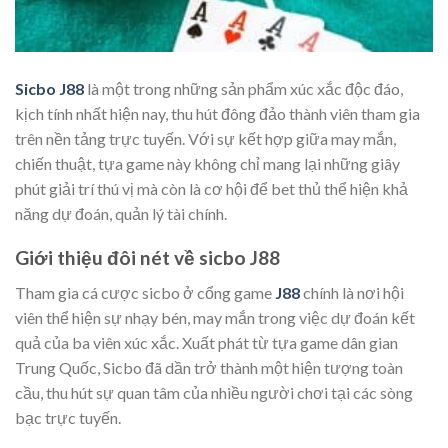
Sicbo J88
là một trong những sản phẩm xúc xắc độc đáo,
kịch tính nhất hiện nay, thu hút đông đảo thành viên tham gia
trên nền tảng trực tuyến. Với sự kết hợp giữa may mắn,
chiến thuật, tựa game này không chỉ mang lại những giây
phút giải trí thú vị mà còn là cơ hội để bet thủ thể hiện khả
năng dự đoán, quản lý tài chính.
Giới thiệu đôi nét về sicbo J88
Tham gia cá cược sicbo ở cổng game
J88
chính là nơi hội
viên thể hiện sự nhạy bén, may mắn trong việc dự đoán kết
quả của ba viên xúc xắc. Xuất phát từ tựa game dân gian
Trung Quốc, Sicbo đã dần trở thành một hiện tượng toàn
cầu, thu hút sự quan tâm của nhiều người chơi tại các sòng
bạc trực tuyến.