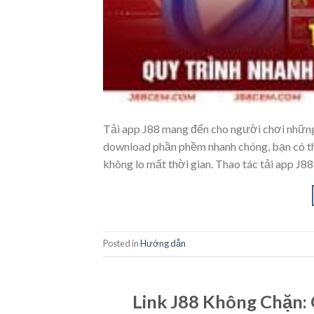
Tải app J88 mang đến cho người chơi những t
download phần phềm nhanh chóng, bạn có thể
không lo mất thời gian. Thao tác tải app J88
Posted in
Hướng dẫn
Link J88 Không Chặn: 