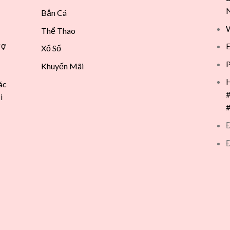
N
Bắn Cá
Thể Thao
rợ
E
Xổ Số
Khuyến Mãi
H
ác
#
i
#
Đ
Đ