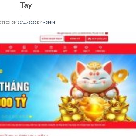
Tay
OSTED ON
11/11/2025
BY
ADMIN