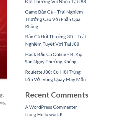
Đổi Thưởng Vui Nhộn Tại J88
Game Bắn Cá – Trải Nghiệm
Thưởng Cao Với Phần Quà
Khủng
Bắn Cá Đổi Thưởng 3D – Trải
Nghiệm Tuyệt Vời Tại J88
Hack Bắn Cá Online – Bí Kíp
Săn Ngay Thưởng Khủng
Roulette J88: Cơ Hội Trúng
Lớn Với Vòng Quay May Mắn
Recent Comments
g,
ong
A WordPress Commenter
trong
Hello world!