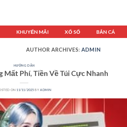
N
KHUYẾN MÃI
XỔ SỐ
BẮN CÁ
AUTHOR ARCHIVES:
ADMIN
HƯỚNG DẪN
g Mất Phí, Tiền Về Túi Cực Nhanh
OSTED ON
11/11/2025
BY
ADMIN