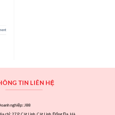
ent
HÔNG TIN LIÊN HỆ
oanh nghiệp: J88
ịa chỉ: 27 P. Cát Linh, Cát Linh, Đống Đa, Hà