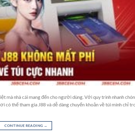
việt mà nhà cái mang đến cho người dùng. Với quy trình nhanh chón
hơi có thể tham gia J88 và dễ dàng chuyển khoản về túi mình chỉ tr
CONTINUE READING
→