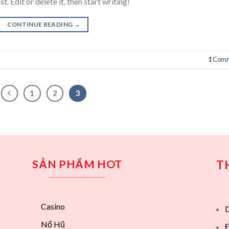
 Edit or delete it, then start writing!
CONTINUE READING
→
1
Comm
1
2
3
SẢN PHẨM HOT
T
Casino
D
Nổ Hũ
Đ