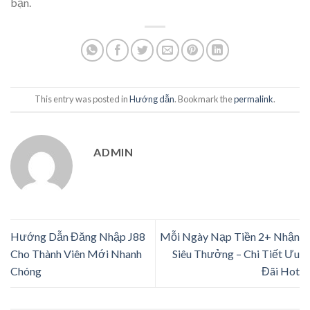
bạn.
This entry was posted in
Hướng dẫn
. Bookmark the
permalink
.
ADMIN
Hướng Dẫn Đăng Nhập J88
Mỗi Ngày Nạp Tiền 2+ Nhận
Cho Thành Viên Mới Nhanh
Siêu Thưởng – Chi Tiết Ưu
Chóng
Đãi Hot