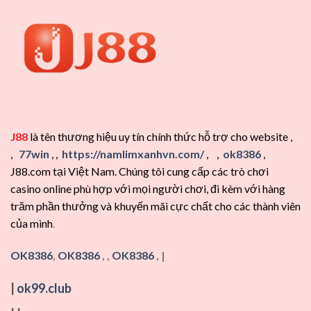
J88
là tên thương hiệu uy tín chính thức hỗ trợ cho website ,
,
77win
, ,
https://namlimxanhvn.com/
, ,
ok8386
,
J88.com tại Việt Nam. Chúng tôi cung cấp các trò chơi
casino online phù hợp với mọi người chơi, đi kèm với hàng
trăm phần thưởng và khuyến mãi cực chất cho các thành viên
của mình
.
OK8386
,
OK8386
, ,
OK8386
, |
|
ok99.club