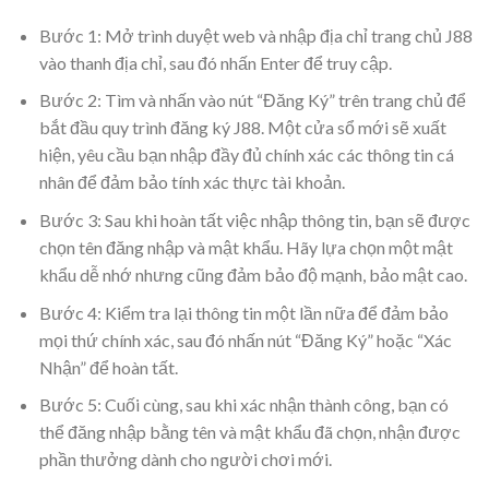
Bước 1: Mở trình duyệt web và nhập địa chỉ trang chủ J88
vào thanh địa chỉ, sau đó nhấn Enter để truy cập.
Bước 2: Tìm và nhấn vào nút “Đăng Ký” trên trang chủ để
bắt đầu quy trình đăng ký J88. Một cửa sổ mới sẽ xuất
hiện, yêu cầu bạn nhập đầy đủ chính xác các thông tin cá
nhân để đảm bảo tính xác thực tài khoản.
Bước 3: Sau khi hoàn tất việc nhập thông tin, bạn sẽ được
chọn tên đăng nhập và mật khẩu. Hãy lựa chọn một mật
khẩu dễ nhớ nhưng cũng đảm bảo độ mạnh, bảo mật cao.
Bước 4: Kiểm tra lại thông tin một lần nữa để đảm bảo
mọi thứ chính xác, sau đó nhấn nút “Đăng Ký” hoặc “Xác
Nhận” để hoàn tất.
Bước 5: Cuối cùng, sau khi xác nhận thành công, bạn có
thể đăng nhập bằng tên và mật khẩu đã chọn, nhận được
phần thưởng dành cho người chơi mới.