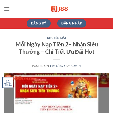
Skip
to
content
ĐĂNG KÝ
ĐĂNG NHẬP
KHUYẾN MÃI
Mỗi Ngày Nạp Tiền 2+ Nhận Siêu
Thưởng – Chi Tiết Ưu Đãi Hot
POSTED ON
11/11/2025
BY
ADMIN
11
Th11