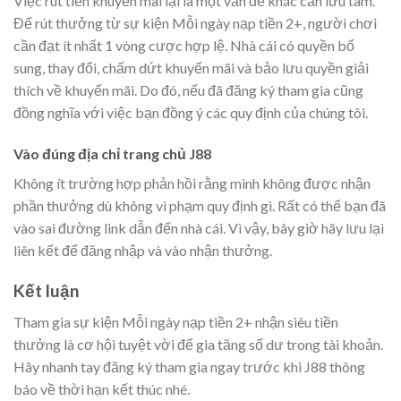
Việc rút tiền khuyến mãi lại là một vấn đề khác cần lưu tâm.
Để rút thưởng từ sự kiện Mỗi ngày nạp tiền 2+, người chơi
cần đạt ít nhất 1 vòng cược hợp lệ. Nhà cái có quyền bổ
sung, thay đổi, chấm dứt khuyến mãi và bảo lưu quyền giải
thích về khuyến mãi. Do đó, nếu đã đăng ký tham gia cũng
đồng nghĩa với việc bạn đồng ý các quy định của chúng tôi.
Vào đúng địa chỉ trang chủ J88
Không ít trường hợp phản hồi rằng mình không được nhận
phần thưởng dù không vi phạm quy định gì. Rất có thể bạn đã
vào sai đường link dẫn đến nhà cái. Vì vậy, bây giờ hãy lưu lại
liên kết để đăng nhập và vào nhận thưởng.
Kết luận
Tham gia sự kiện Mỗi ngày nạp tiền 2+ nhận siêu tiền
thưởng là cơ hội tuyệt vời để gia tăng số dư trong tài khoản.
Hãy nhanh tay đăng ký tham gia ngay trước khi J88 thông
báo về thời hạn kết thúc nhé.