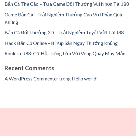
Bắn Cá Thẻ Cào – Tựa Game Đổi Thưởng Vui Nhộn Tại J88
Game Bắn Cá – Trải Nghiệm Thưởng Cao Với Phần Quà
Khủng
Bắn Cá Đổi Thưởng 3D – Trải Nghiệm Tuyệt Vời Tại J88
Hack Bắn Cá Online – Bí Kíp Săn Ngay Thưởng Khủng
Roulette J88: Cơ Hội Trúng Lớn Với Vòng Quay May Mắn
Recent Comments
A WordPress Commenter
trong
Hello world!