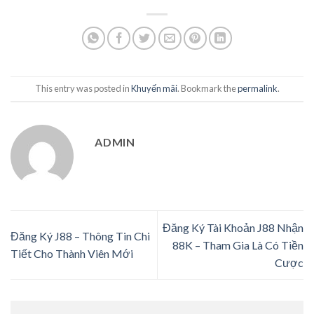
This entry was posted in
Khuyến mãi
. Bookmark the
permalink
.
ADMIN
Đăng Ký Tài Khoản J88 Nhận
Đăng Ký J88 – Thông Tin Chi
88K – Tham Gia Là Có Tiền
Tiết Cho Thành Viên Mới
Cược