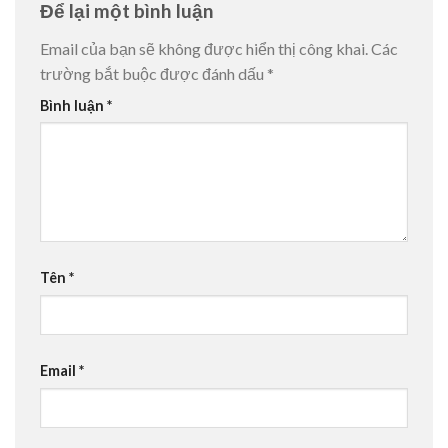
Để lại một bình luận
Email của bạn sẽ không được hiển thị công khai.
Các
trường bắt buộc được đánh dấu
*
Bình luận
*
Tên
*
Email
*