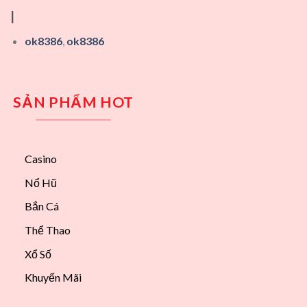
|
ok8386
,
ok8386
SẢN PHẨM HOT
Casino
Nổ Hũ
Bắn Cá
Thể Thao
Xổ Số
Khuyến Mãi